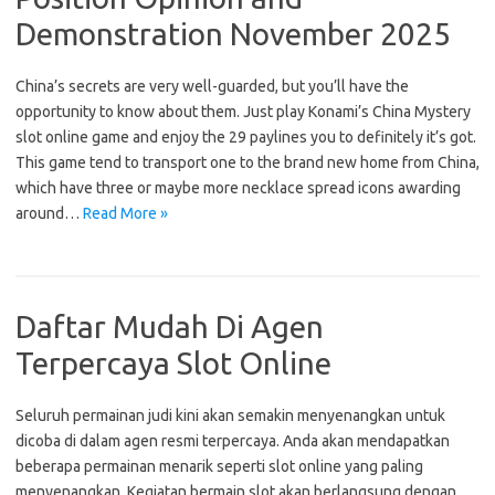
Demonstration November 2025
China’s secrets are very well-guarded, but you’ll have the
opportunity to know about them. Just play Konami’s China Mystery
slot online game and enjoy the 29 paylines you to definitely it’s got.
This game tend to transport one to the brand new home from China,
which have three or maybe more necklace spread icons awarding
around…
Read More »
Daftar Mudah Di Agen
Terpercaya Slot Online
Seluruh permainan judi kini akan semakin menyenangkan untuk
dicoba di dalam agen resmi terpercaya. Anda akan mendapatkan
beberapa permainan menarik seperti slot online yang paling
menyenangkan. Kegiatan bermain slot akan berlangsung dengan