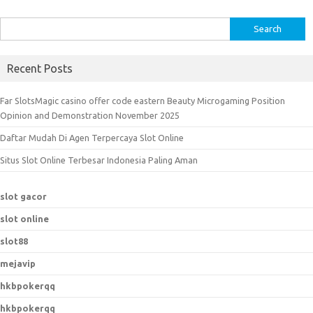
S
e
a
Recent Posts
r
c
Far SlotsMagic casino offer code eastern Beauty Microgaming Position
h
Opinion and Demonstration November 2025
f
Daftar Mudah Di Agen Terpercaya Slot Online
o
r
Situs Slot Online Terbesar Indonesia Paling Aman
:
slot gacor
slot online
slot88
mejavip
hkbpokerqq
hkbpokerqq