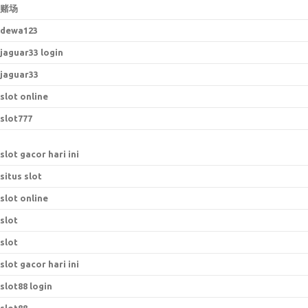
赌场
dewa123
jaguar33 login
jaguar33
slot online
slot777
slot gacor hari ini
situs slot
slot online
slot
slot
slot gacor hari ini
slot88 login