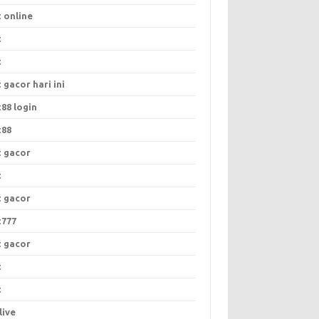
t online
t
t
t gacor hari ini
t88 login
t88
t gacor
t
t gacor
t777
t gacor
t
t
live