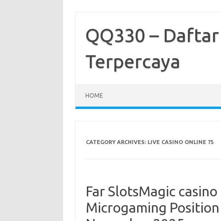
Skip
to
content
QQ330 – Daftar 
Terpercaya
HOME
CATEGORY ARCHIVES:
LIVE CASINO ONLINE 75
Far SlotsMagic casino
Microgaming Position