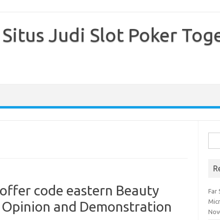
Situs Judi Slot Poker Tog
Sea
for:
R
 offer code eastern Beauty
Far
Mic
 Opinion and Demonstration
Nov