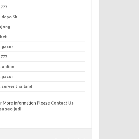
t777
t depo 5k
hjong
bet
t gacor
t777
t online
t gacor
t server thailand
r More Information Please
Contact Us
sa seo judi