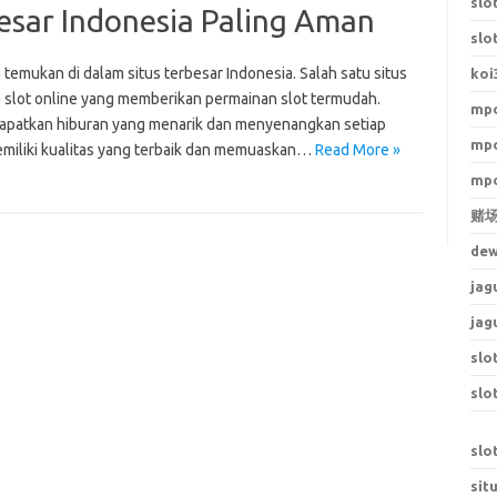
slo
besar Indonesia Paling Aman
slo
 temukan di dalam situs terbesar Indonesia. Salah satu situs
koi
a slot online yang memberikan permainan slot termudah.
mpo
ndapatkan hiburan yang menarik dan menyenangkan setiap
mp
emiliki kualitas yang terbaik dan memuaskan…
Read More »
mpo
赌
dew
jag
jag
slo
slo
slo
sit