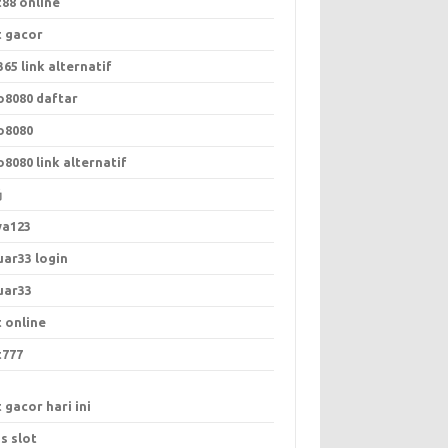
t88 online
t gacor
365 link alternatif
8080 daftar
o8080
8080 link alternatif
场
a123
uar33 login
uar33
t online
t777
t gacor hari ini
us slot