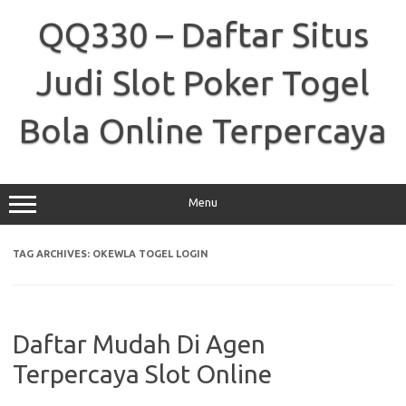
Skip
to
QQ330 – Daftar Situs
content
Judi Slot Poker Togel
Bola Online Terpercaya
Menu
TAG ARCHIVES:
OKEWLA TOGEL LOGIN
Daftar Mudah Di Agen
Terpercaya Slot Online