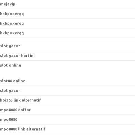
mejavip
hkbpokerqq
hkbpokerqq
hkbpokerqq
slot gacor
slot gacor hari ini
slot online
slot88 online
slot gacor
koi365 link alternatif
mpo8080 daftar
mpo8080
mpo8080 link alternatif