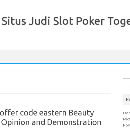
Situs Judi Slot Poker Tog
Sea
for:
R
 offer code eastern Beauty
Far
Mic
 Opinion and Demonstration
Nov