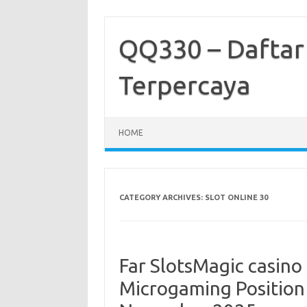
Skip
to
content
QQ330 – Daftar 
Terpercaya
HOME
CATEGORY ARCHIVES:
SLOT ONLINE 30
Far SlotsMagic casino
Microgaming Position