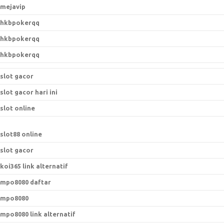
mejavip
hkbpokerqq
hkbpokerqq
hkbpokerqq
slot gacor
slot gacor hari ini
slot online
slot88 online
slot gacor
koi365 link alternatif
mpo8080 daftar
mpo8080
mpo8080 link alternatif