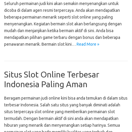
Seluruh permainan judi kini akan semakin menyenangkan untuk
dicoba di dalam agen resmi terpercaya. Anda akan mendapatkan
beberapa permainan menarik seperti slot online yang paling
menyenangkan. Kegiatan bermain slot akan berlangsung dengan
mudah dan menjanjikan ketika bermain aktif di sini. Anda bisa
mendapatkan pilihan game terbaru dengan bonus dan beberapa
penawaran menarik. Bermain slot kini…
Read More »
Situs Slot Online Terbesar
Indonesia Paling Aman
Beragam permainan judi online kini bisa anda temukan di dalam situs
terbesar Indonesia. Salah satu situs yang banyak diminati adalah
situs terpercaya slot online yang memberikan permainan slot
termudah. Dengan bermain aktif di sini anda akan mendapatkan
hiburan yang menarik dan menyenangkan setiap harinya. Semua