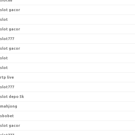
slot88
slot gacor
slot
slot gacor
slot777
slot gacor
slot
slot
rtp live
slot777
slot depo 5k
mahjong
sbobet
slot gacor