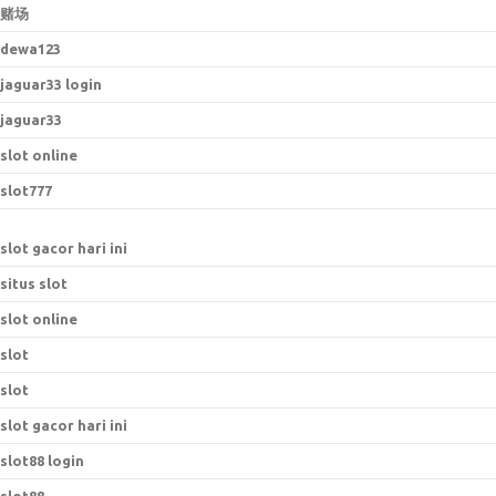
赌场
dewa123
jaguar33 login
jaguar33
slot online
slot777
slot gacor hari ini
situs slot
slot online
slot
slot
slot gacor hari ini
slot88 login