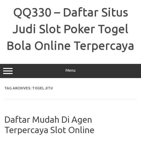
Skip
to
QQ330 – Daftar Situs
content
Judi Slot Poker Togel
Bola Online Terpercaya
Menu
TAG ARCHIVES:
TOGEL JITU
Daftar Mudah Di Agen
Terpercaya Slot Online