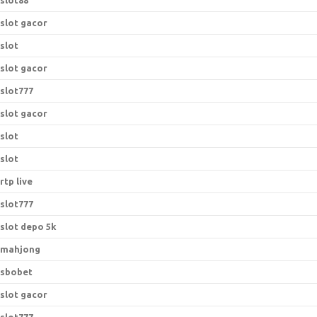
slot88
slot gacor
slot
slot gacor
slot777
slot gacor
slot
slot
rtp live
slot777
slot depo 5k
mahjong
sbobet
slot gacor