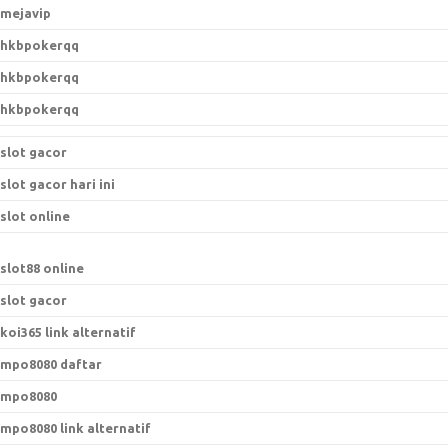
mejavip
hkbpokerqq
hkbpokerqq
hkbpokerqq
slot gacor
slot gacor hari ini
slot online
slot88 online
slot gacor
koi365 link alternatif
mpo8080 daftar
mpo8080
mpo8080 link alternatif