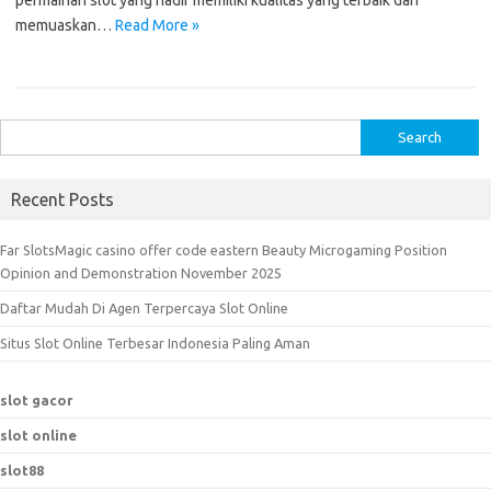
permainan slot yang hadir memiliki kualitas yang terbaik dan
memuaskan…
Read More »
S
e
a
Recent Posts
r
c
Far SlotsMagic casino offer code eastern Beauty Microgaming Position
h
Opinion and Demonstration November 2025
f
Daftar Mudah Di Agen Terpercaya Slot Online
o
r
Situs Slot Online Terbesar Indonesia Paling Aman
:
slot gacor
slot online
slot88