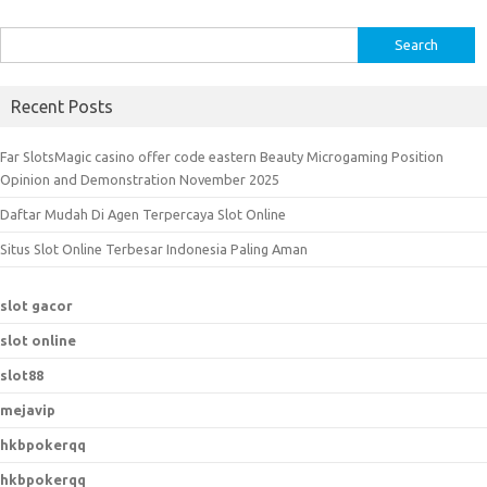
S
e
a
Recent Posts
r
c
Far SlotsMagic casino offer code eastern Beauty Microgaming Position
h
Opinion and Demonstration November 2025
f
Daftar Mudah Di Agen Terpercaya Slot Online
o
r
Situs Slot Online Terbesar Indonesia Paling Aman
:
slot gacor
slot online
slot88
mejavip
hkbpokerqq
hkbpokerqq