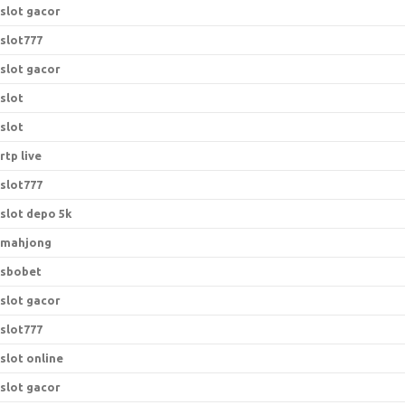
slot gacor
slot777
slot gacor
slot
slot
rtp live
slot777
slot depo 5k
mahjong
sbobet
slot gacor
slot777
slot online
slot gacor