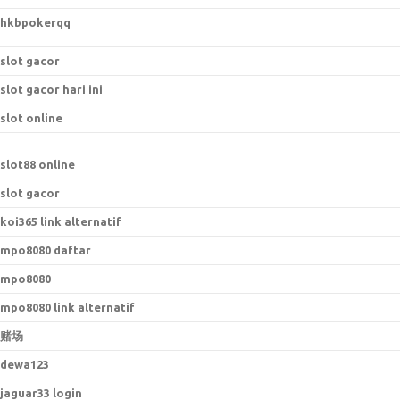
hkbpokerqq
slot gacor
slot gacor hari ini
slot online
slot88 online
slot gacor
koi365 link alternatif
mpo8080 daftar
mpo8080
mpo8080 link alternatif
赌场
dewa123
jaguar33 login