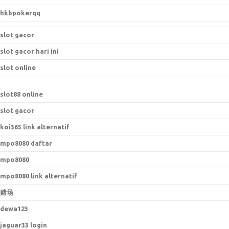
hkbpokerqq
slot gacor
slot gacor hari ini
slot online
slot88 online
slot gacor
koi365 link alternatif
mpo8080 daftar
mpo8080
mpo8080 link alternatif
赌场
dewa123
jaguar33 login