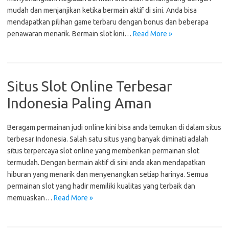
mudah dan menjanjikan ketika bermain aktif di sini. Anda bisa
mendapatkan pilihan game terbaru dengan bonus dan beberapa
penawaran menarik. Bermain slot kini…
Read More »
Situs Slot Online Terbesar
Indonesia Paling Aman
Beragam permainan judi online kini bisa anda temukan di dalam situs
terbesar Indonesia. Salah satu situs yang banyak diminati adalah
situs terpercaya slot online yang memberikan permainan slot
termudah. Dengan bermain aktif di sini anda akan mendapatkan
hiburan yang menarik dan menyenangkan setiap harinya. Semua
permainan slot yang hadir memiliki kualitas yang terbaik dan
memuaskan…
Read More »