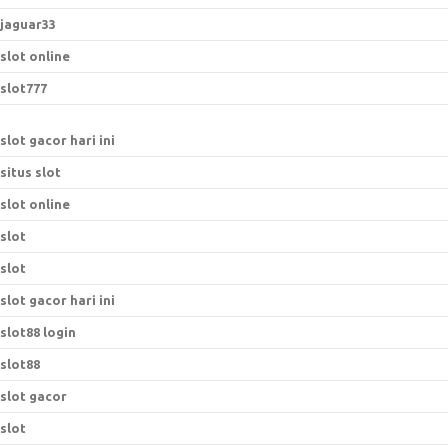
jaguar33
slot online
slot777
slot gacor hari ini
situs slot
slot online
slot
slot
slot gacor hari ini
slot88 login
slot88
slot gacor
slot