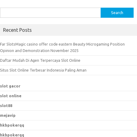
S
e
a
Recent Posts
r
c
Far SlotsMagic casino offer code eastern Beauty Microgaming Position
h
Opinion and Demonstration November 2025
f
Daftar Mudah Di Agen Terpercaya Slot Online
o
r
Situs Slot Online Terbesar Indonesia Paling Aman
:
slot gacor
slot online
slot88
mejavip
hkbpokerqq
hkbpokerqq