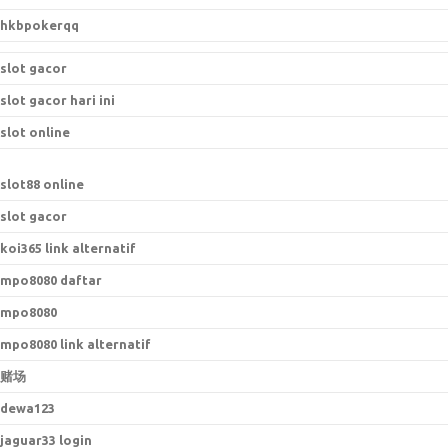
hkbpokerqq
slot gacor
slot gacor hari ini
slot online
slot88 online
slot gacor
koi365 link alternatif
mpo8080 daftar
mpo8080
mpo8080 link alternatif
赌场
dewa123
jaguar33 login