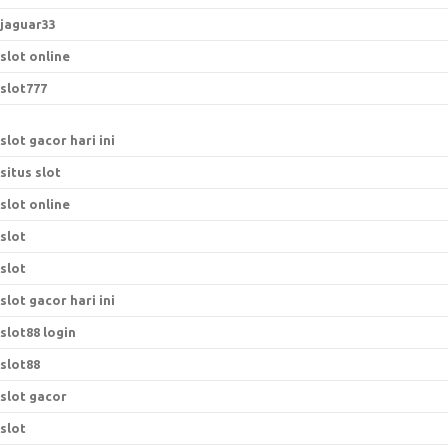
jaguar33
slot online
slot777
slot gacor hari ini
situs slot
slot online
slot
slot
slot gacor hari ini
slot88 login
slot88
slot gacor
slot