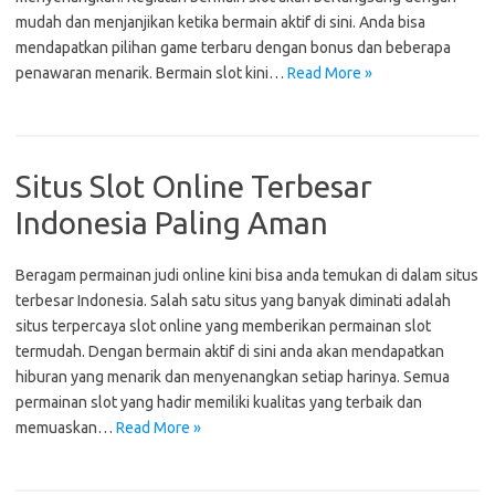
mudah dan menjanjikan ketika bermain aktif di sini. Anda bisa
mendapatkan pilihan game terbaru dengan bonus dan beberapa
penawaran menarik. Bermain slot kini…
Read More »
Situs Slot Online Terbesar
Indonesia Paling Aman
Beragam permainan judi online kini bisa anda temukan di dalam situs
terbesar Indonesia. Salah satu situs yang banyak diminati adalah
situs terpercaya slot online yang memberikan permainan slot
termudah. Dengan bermain aktif di sini anda akan mendapatkan
hiburan yang menarik dan menyenangkan setiap harinya. Semua
permainan slot yang hadir memiliki kualitas yang terbaik dan
memuaskan…
Read More »