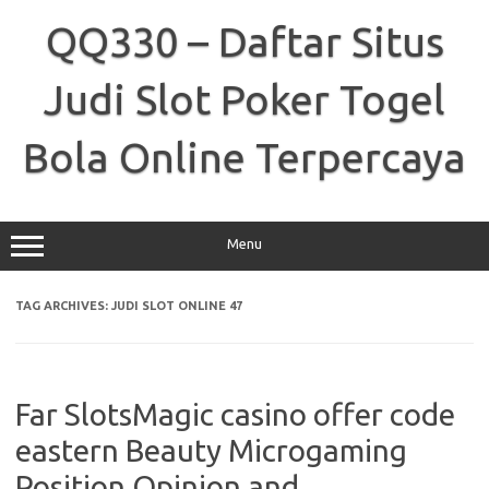
Skip
to
QQ330 – Daftar Situs
content
Judi Slot Poker Togel
Bola Online Terpercaya
Menu
TAG ARCHIVES:
JUDI SLOT ONLINE 47
Far SlotsMagic casino offer code
eastern Beauty Microgaming
Position Opinion and