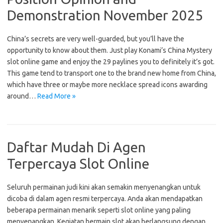
Demonstration November 2025
China’s secrets are very well-guarded, but you’ll have the
opportunity to know about them. Just play Konami’s China Mystery
slot online game and enjoy the 29 paylines you to definitely it’s got.
This game tend to transport one to the brand new home from China,
which have three or maybe more necklace spread icons awarding
around…
Read More »
Daftar Mudah Di Agen
Terpercaya Slot Online
Seluruh permainan judi kini akan semakin menyenangkan untuk
dicoba di dalam agen resmi terpercaya. Anda akan mendapatkan
beberapa permainan menarik seperti slot online yang paling
menyenangkan. Kegiatan bermain slot akan berlangsung dengan