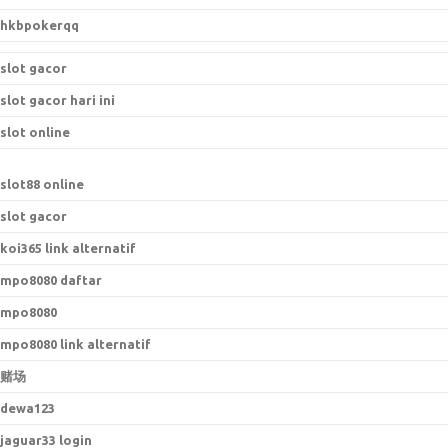
hkbpokerqq
slot gacor
slot gacor hari ini
slot online
slot88 online
slot gacor
koi365 link alternatif
mpo8080 daftar
mpo8080
mpo8080 link alternatif
赌场
dewa123
jaguar33 login