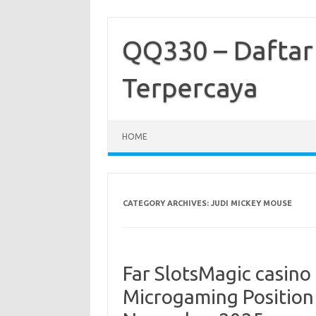
Skip
to
content
QQ330 – Daftar 
Terpercaya
HOME
CATEGORY ARCHIVES:
JUDI MICKEY MOUSE
Far SlotsMagic casino
Microgaming Position