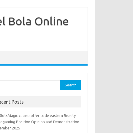
el Bola Online
rch
ecent Posts
 SlotsMagic casino offer code eastern Beauty
rogaming Position Opinion and Demonstration
ember 2025