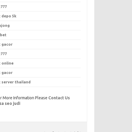
t777
t depo 5k
hjong
bet
t gacor
t777
t online
t gacor
t server thailand
r More Information Please
Contact Us
sa seo judi