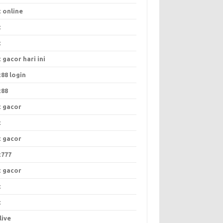
t online
t
t
t gacor hari ini
t88 login
t88
t gacor
t
t gacor
t777
t gacor
t
t
live