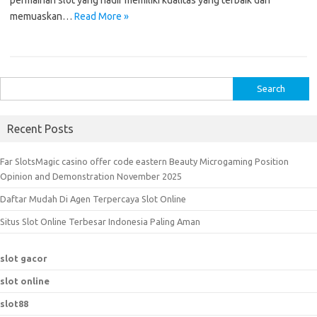
permainan slot yang hadir memiliki kualitas yang terbaik dan
memuaskan…
Read More »
S
e
a
Recent Posts
r
c
Far SlotsMagic casino offer code eastern Beauty Microgaming Position
h
Opinion and Demonstration November 2025
f
Daftar Mudah Di Agen Terpercaya Slot Online
o
r
Situs Slot Online Terbesar Indonesia Paling Aman
:
slot gacor
slot online
slot88