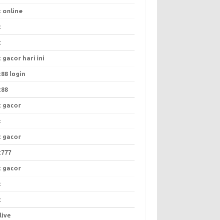
t online
t
t
t gacor hari ini
t88 login
t88
t gacor
t
t gacor
t777
t gacor
t
t
live