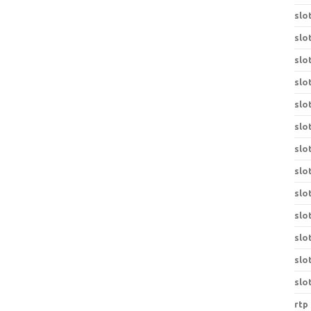
slo
slo
slo
slo
slo
slo
slo
slo
slo
slo
slo
slo
slo
rtp 