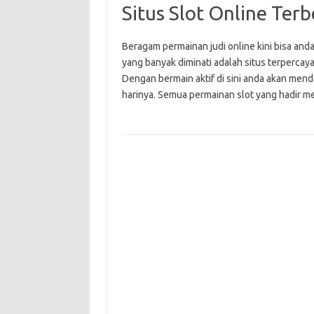
Situs Slot Online Ter
Beragam permainan judi online kini bisa anda
yang banyak diminati adalah situs terpercay
Dengan bermain aktif di sini anda akan me
harinya. Semua permainan slot yang hadir m