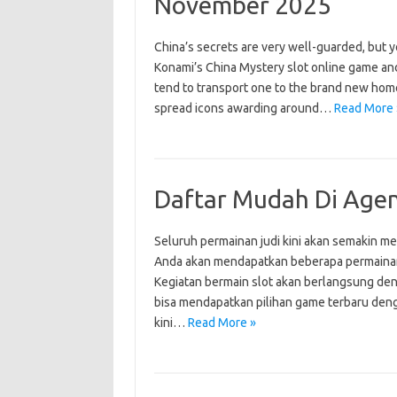
November 2025
China’s secrets are very well-guarded, but y
Konami’s China Mystery slot online game and 
tend to transport one to the brand new hom
spread icons awarding around…
Read More 
Daftar Mudah Di Agen
Seluruh permainan judi kini akan semakin m
Anda akan mendapatkan beberapa permainan 
Kegiatan bermain slot akan berlangsung deng
bisa mendapatkan pilihan game terbaru den
kini…
Read More »