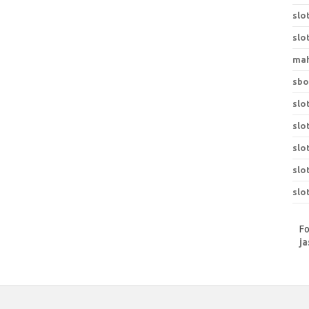
slo
slo
ma
sbo
slo
slo
slo
slo
slo
Fo
ja