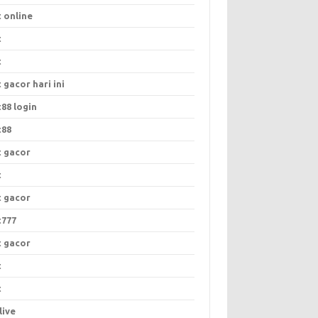
t online
t
t
t gacor hari ini
t88 login
t88
t gacor
t
t gacor
t777
t gacor
t
t
live