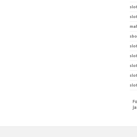
slo
slo
ma
sbo
slo
slo
slo
slo
slo
Fo
ja