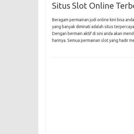
Situs Slot Online Ter
Beragam permainan judi online kini bisa anda
yang banyak diminati adalah situs terpercay
Dengan bermain aktif di sini anda akan me
harinya. Semua permainan slot yang hadir m