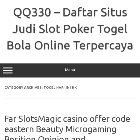
Skip
to
QQ330 – Daftar Situs
content
Judi Slot Poker Togel
Bola Online Terpercaya
Menu
CATEGORY ARCHIVES:
TOGEL HARI INI HK
Far SlotsMagic casino offer code
eastern Beauty Microgaming
Position Opinion and