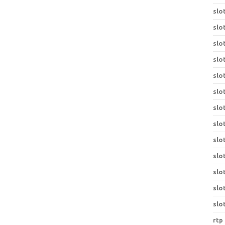
slo
slo
slo
slo
slo
slo
slo
slo
slo
slo
slo
slo
slo
rtp 