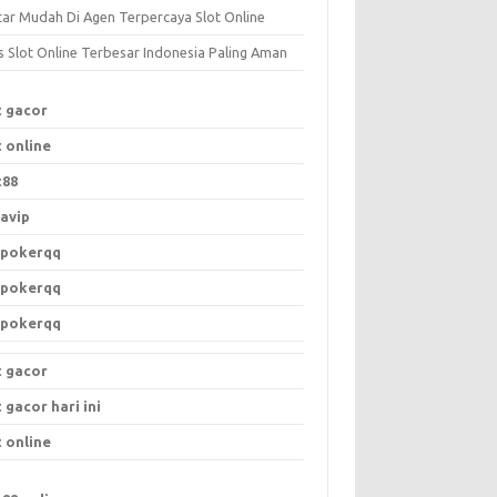
tar Mudah Di Agen Terpercaya Slot Online
s Slot Online Terbesar Indonesia Paling Aman
t gacor
t online
t88
avip
bpokerqq
bpokerqq
bpokerqq
t gacor
t gacor hari ini
t online