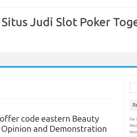
Situs Judi Slot Poker Tog
Sea
for:
R
 offer code eastern Beauty
Far
Mic
 Opinion and Demonstration
Nov