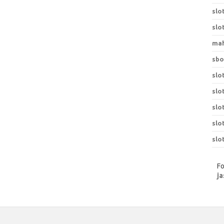
slo
slo
ma
sbo
slo
slo
slo
slo
slo
Fo
ja