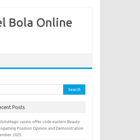
el Bola Online
rch
ecent Posts
 SlotsMagic casino offer code eastern Beauty
rogaming Position Opinion and Demonstration
ember 2025