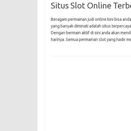
Situs Slot Online Ter
Beragam permainan judi online kini bisa anda
yang banyak diminati adalah situs terpercay
Dengan bermain aktif di sini anda akan me
harinya. Semua permainan slot yang hadir m