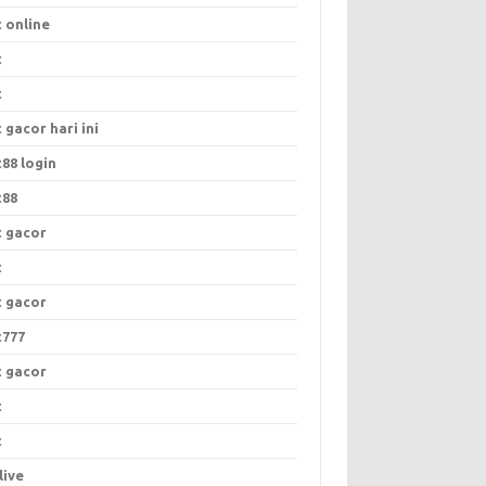
t online
t
t
t gacor hari ini
t88 login
t88
t gacor
t
t gacor
t777
t gacor
t
t
live