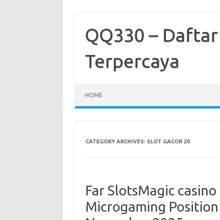
Skip
to
content
QQ330 – Daftar 
Terpercaya
HOME
CATEGORY ARCHIVES:
SLOT GACOR 20
Far SlotsMagic casino
Microgaming Position