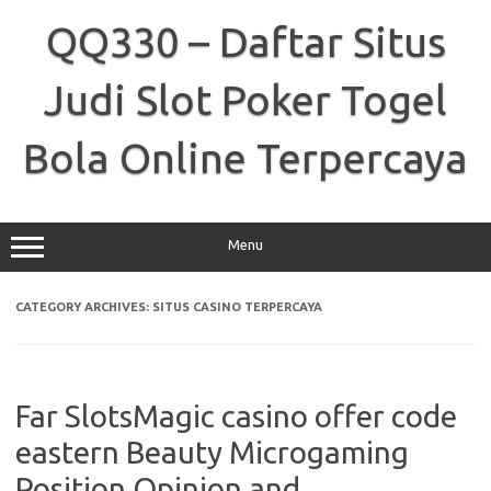
Skip
to
QQ330 – Daftar Situs
content
Judi Slot Poker Togel
Bola Online Terpercaya
Menu
CATEGORY ARCHIVES:
SITUS CASINO TERPERCAYA
Far SlotsMagic casino offer code
eastern Beauty Microgaming
Position Opinion and