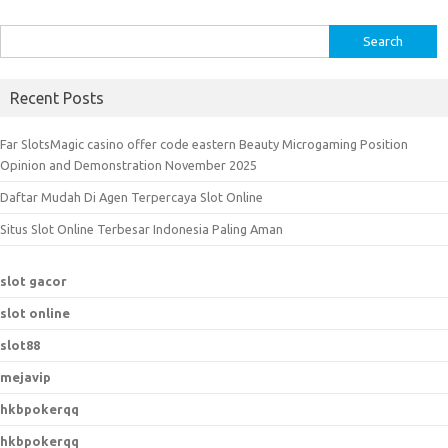
S
e
a
Recent Posts
r
c
Far SlotsMagic casino offer code eastern Beauty Microgaming Position
h
Opinion and Demonstration November 2025
f
Daftar Mudah Di Agen Terpercaya Slot Online
o
r
Situs Slot Online Terbesar Indonesia Paling Aman
:
slot gacor
slot online
slot88
mejavip
hkbpokerqq
hkbpokerqq