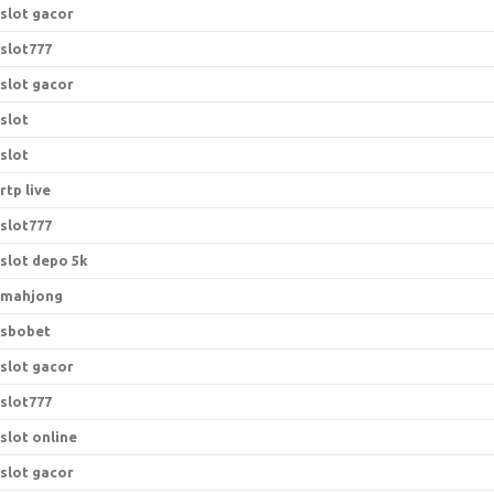
slot gacor
slot777
slot gacor
slot
slot
rtp live
slot777
slot depo 5k
mahjong
sbobet
slot gacor
slot777
slot online
slot gacor