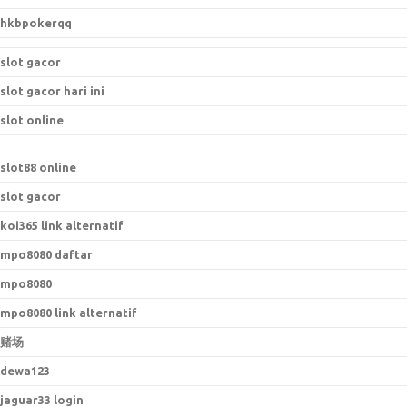
hkbpokerqq
slot gacor
slot gacor hari ini
slot online
slot88 online
slot gacor
koi365 link alternatif
mpo8080 daftar
mpo8080
mpo8080 link alternatif
赌场
dewa123
jaguar33 login