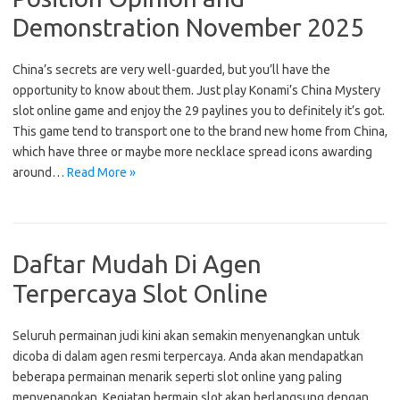
Demonstration November 2025
China’s secrets are very well-guarded, but you’ll have the
opportunity to know about them. Just play Konami’s China Mystery
slot online game and enjoy the 29 paylines you to definitely it’s got.
This game tend to transport one to the brand new home from China,
which have three or maybe more necklace spread icons awarding
around…
Read More »
Daftar Mudah Di Agen
Terpercaya Slot Online
Seluruh permainan judi kini akan semakin menyenangkan untuk
dicoba di dalam agen resmi terpercaya. Anda akan mendapatkan
beberapa permainan menarik seperti slot online yang paling
menyenangkan. Kegiatan bermain slot akan berlangsung dengan