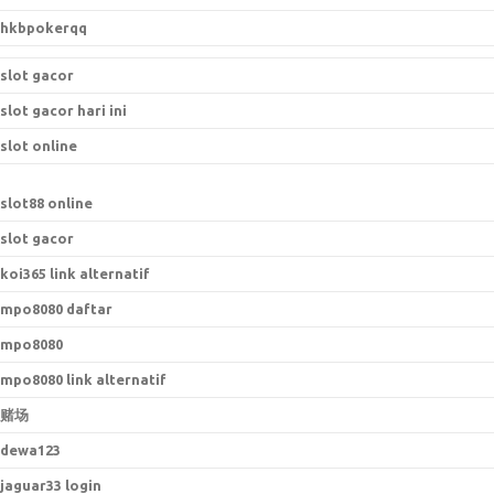
hkbpokerqq
slot gacor
slot gacor hari ini
slot online
slot88 online
slot gacor
koi365 link alternatif
mpo8080 daftar
mpo8080
mpo8080 link alternatif
赌场
dewa123
jaguar33 login