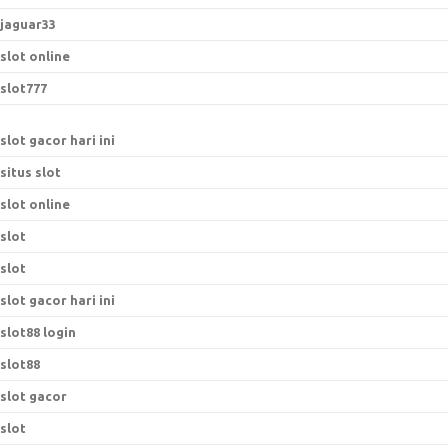
jaguar33
slot online
slot777
slot gacor hari ini
situs slot
slot online
slot
slot
slot gacor hari ini
slot88 login
slot88
slot gacor
slot