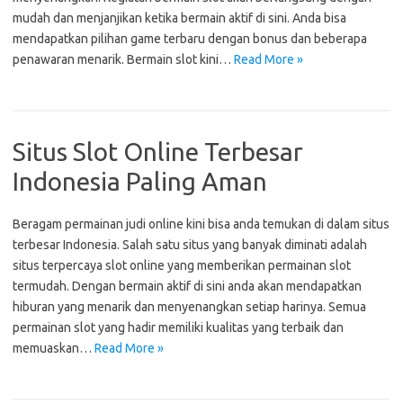
mudah dan menjanjikan ketika bermain aktif di sini. Anda bisa
mendapatkan pilihan game terbaru dengan bonus dan beberapa
penawaran menarik. Bermain slot kini…
Read More »
Situs Slot Online Terbesar
Indonesia Paling Aman
Beragam permainan judi online kini bisa anda temukan di dalam situs
terbesar Indonesia. Salah satu situs yang banyak diminati adalah
situs terpercaya slot online yang memberikan permainan slot
termudah. Dengan bermain aktif di sini anda akan mendapatkan
hiburan yang menarik dan menyenangkan setiap harinya. Semua
permainan slot yang hadir memiliki kualitas yang terbaik dan
memuaskan…
Read More »