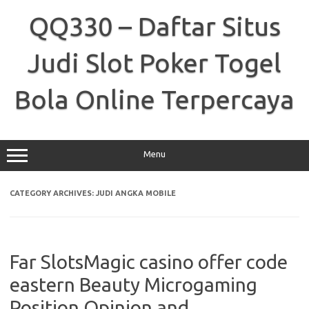
Skip
to
QQ330 – Daftar Situs
content
Judi Slot Poker Togel
Bola Online Terpercaya
Menu
CATEGORY ARCHIVES:
JUDI ANGKA MOBILE
Far SlotsMagic casino offer code
eastern Beauty Microgaming
Position Opinion and