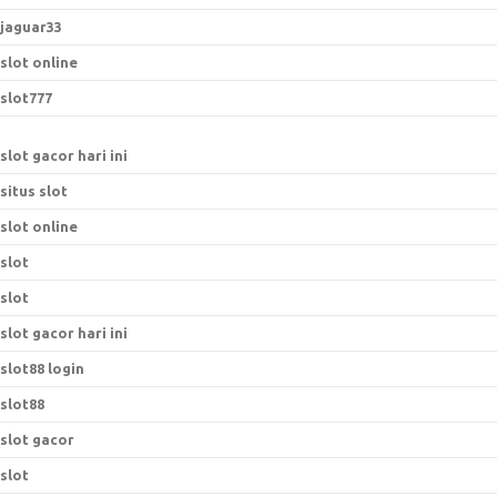
jaguar33
slot online
slot777
slot gacor hari ini
situs slot
slot online
slot
slot
slot gacor hari ini
slot88 login
slot88
slot gacor
slot