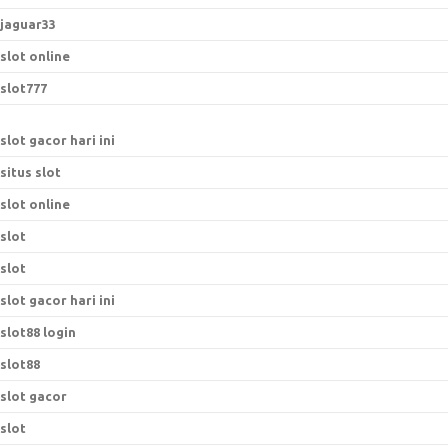
jaguar33
slot online
slot777
slot gacor hari ini
situs slot
slot online
slot
slot
slot gacor hari ini
slot88 login
slot88
slot gacor
slot