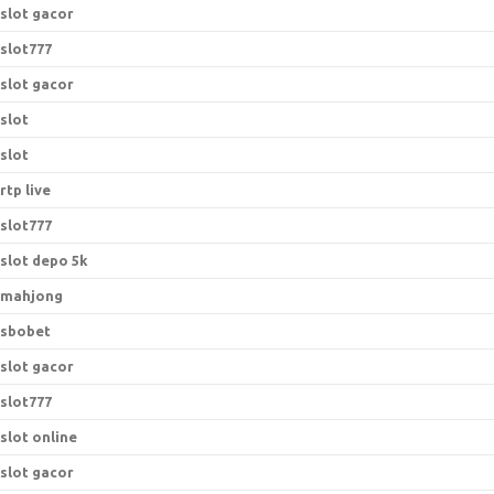
slot gacor
slot777
slot gacor
slot
slot
rtp live
slot777
slot depo 5k
mahjong
sbobet
slot gacor
slot777
slot online
slot gacor