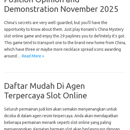
Demonstration November 2025
China’s secrets are very well-guarded, but you’ll have the
opportunity to know about them. Just play Konami’s China Mystery
slot online game and enjoy the 29 paylines you to definitely it’s got.
This game tend to transport one to the brand new home from China,
which have three or maybe more necklace spread icons awarding
around…
Read More »
Daftar Mudah Di Agen
Terpercaya Slot Online
Seluruh permainan judi kini akan semakin menyenangkan untuk
dicoba di dalam agen resmi terpercaya. Anda akan mendapatkan
beberapa permainan menarik seperti slot online yang paling
menyenangkan. Kegiatan bermain slot akan berlangsung dengan