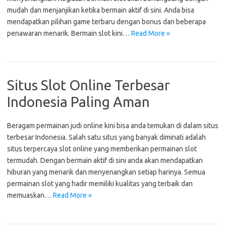
mudah dan menjanjikan ketika bermain aktif di sini. Anda bisa
mendapatkan pilihan game terbaru dengan bonus dan beberapa
penawaran menarik. Bermain slot kini…
Read More »
Situs Slot Online Terbesar
Indonesia Paling Aman
Beragam permainan judi online kini bisa anda temukan di dalam situs
terbesar Indonesia. Salah satu situs yang banyak diminati adalah
situs terpercaya slot online yang memberikan permainan slot
termudah. Dengan bermain aktif di sini anda akan mendapatkan
hiburan yang menarik dan menyenangkan setiap harinya. Semua
permainan slot yang hadir memiliki kualitas yang terbaik dan
memuaskan…
Read More »