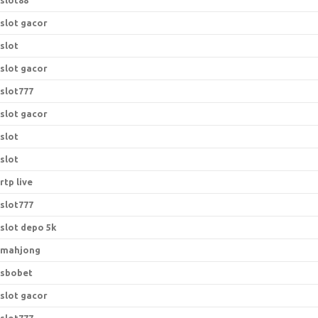
slot88
slot gacor
slot
slot gacor
slot777
slot gacor
slot
slot
rtp live
slot777
slot depo 5k
mahjong
sbobet
slot gacor