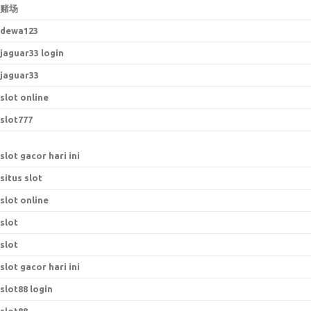
赌场
dewa123
jaguar33 login
jaguar33
slot online
slot777
slot gacor hari ini
situs slot
slot online
slot
slot
slot gacor hari ini
slot88 login