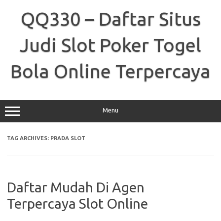
Skip
to
QQ330 – Daftar Situs
content
Judi Slot Poker Togel
Bola Online Terpercaya
Menu
TAG ARCHIVES:
PRADA SLOT
Daftar Mudah Di Agen
Terpercaya Slot Online