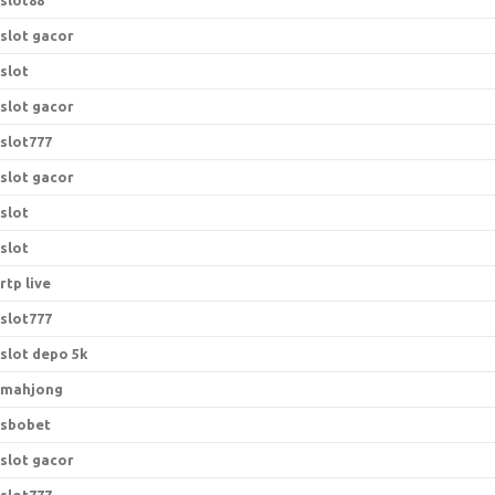
slot88
slot gacor
slot
slot gacor
slot777
slot gacor
slot
slot
rtp live
slot777
slot depo 5k
mahjong
sbobet
slot gacor