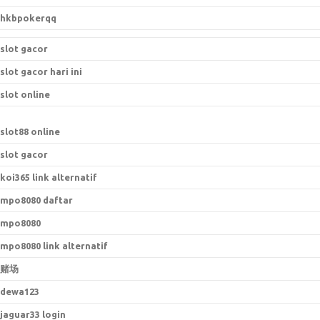
hkbpokerqq
slot gacor
slot gacor hari ini
slot online
slot88 online
slot gacor
koi365 link alternatif
mpo8080 daftar
mpo8080
mpo8080 link alternatif
赌场
dewa123
jaguar33 login