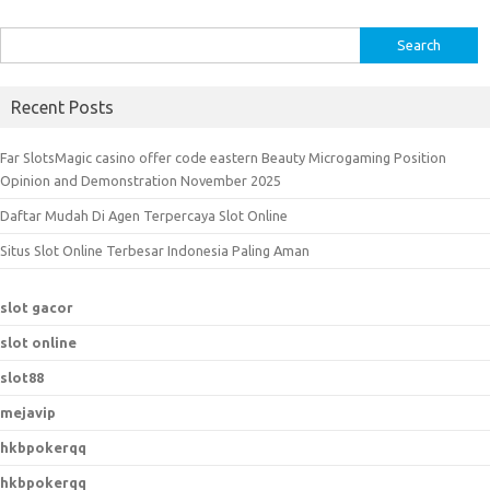
S
e
a
Recent Posts
r
c
Far SlotsMagic casino offer code eastern Beauty Microgaming Position
h
Opinion and Demonstration November 2025
f
Daftar Mudah Di Agen Terpercaya Slot Online
o
r
Situs Slot Online Terbesar Indonesia Paling Aman
:
slot gacor
slot online
slot88
mejavip
hkbpokerqq
hkbpokerqq