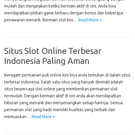
mudah dan menjanjikan ketika bermain aktif di sini. Anda bisa
mendapatkan pilihan game terbaru dengan bonus dan beberapa
penawaran menarik. Bermain slot kini…
Read More »
Situs Slot Online Terbesar
Indonesia Paling Aman
Beragam permainan judi online kini bisa anda temukan di dalam situs
terbesar Indonesia. Salah satu situs yang banyak diminati adalah
situs terpercaya slot online yang memberikan permainan slot
termudah. Dengan bermain aktif di sini anda akan mendapatkan
hiburan yang menarik dan menyenangkan setiap harinya. Semua
permainan slot yang hadir memiliki kualitas yang terbaik dan
memuaskan…
Read More »