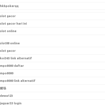
hkbpokerqq
slot gacor
slot gacor hari ini
slot online
slot88 online
slot gacor
koi365 link alternatif
mpo8080 daftar
mpo8080
mpo8080 link alternatif
赌场
dewa123
jaguar33 login