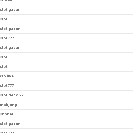
slot88
slot gacor
slot
slot gacor
slot777
slot gacor
slot
slot
rtp live
slot777
slot depo 5k
mahjong
sbobet
slot gacor