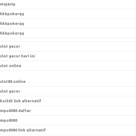
mejavip
hkbpokerqq
hkbpokerqq
hkbpokerqq
slot gacor
slot gacor hari ini
slot online
slot88 online
slot gacor
koi365 link alternatif
mpo8080 daftar
mpo8080
mpo8080 link alternatif