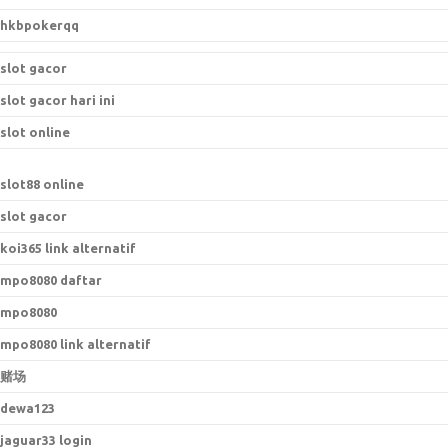
hkbpokerqq
slot gacor
slot gacor hari ini
slot online
slot88 online
slot gacor
koi365 link alternatif
mpo8080 daftar
mpo8080
mpo8080 link alternatif
赌场
dewa123
jaguar33 login