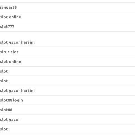
jaguar33
slot online
slot777
slot gacor hari ini
situs slot
slot online
slot
slot
slot gacor hari ini
slot88 login
slot88
slot gacor
slot