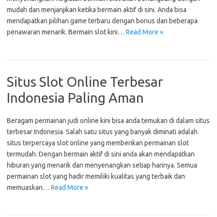
mudah dan menjanjikan ketika bermain aktif di sini. Anda bisa
mendapatkan pilihan game terbaru dengan bonus dan beberapa
penawaran menarik. Bermain slot kini…
Read More »
Situs Slot Online Terbesar
Indonesia Paling Aman
Beragam permainan judi online kini bisa anda temukan di dalam situs
terbesar Indonesia. Salah satu situs yang banyak diminati adalah
situs terpercaya slot online yang memberikan permainan slot
termudah. Dengan bermain aktif di sini anda akan mendapatkan
hiburan yang menarik dan menyenangkan setiap harinya. Semua
permainan slot yang hadir memiliki kualitas yang terbaik dan
memuaskan…
Read More »