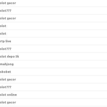
slot gacor
slot777
slot gacor
slot
slot
rtp live
slot777
slot depo 5k
mahjong
sbobet
slot gacor
slot777
slot online
slot gacor